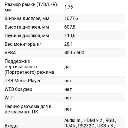
Размер рамки (T/B/L/R),
1,75
мм
Ширина дисплея, мм
1077,6
Высота дисплея, мм
607,8
Глубина дисплея, мм
110,6
Вес монитора, кг
28,1
VESA
400 x 600
Поддержка
вертикального
да
(Портретного) режима
USB Media Player
нет
WEB браузер
нет
Wi-Fi
нет
Наличе разъема для в
нет
встраемого ПК
Audio In , HDMI x 2 , RGB ,
Входы
RJ45 , RS232С , USB x 3 ,