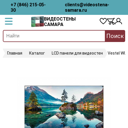
+7 (846) 215-05-
clients@videostena-
30
samara.ru
ВИДЕОСТЕНЫ
САМАРА
Поиск
Главная
Каталог
LCD панели для видеостен
Vestel WU