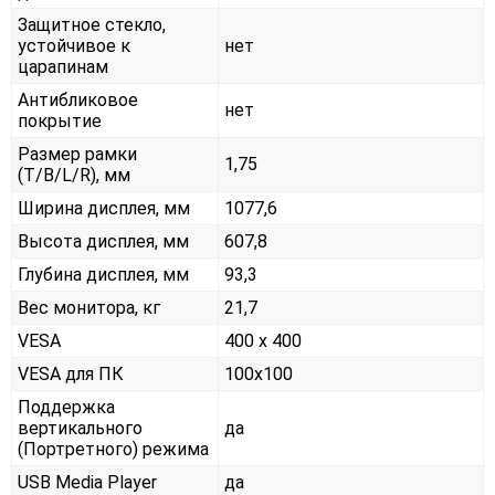
Защитное стекло,
устойчивое к
нет
царапинам
Антибликовое
нет
покрытие
Размер рамки
1,75
(T/B/L/R), мм
Ширина дисплея, мм
1077,6
Высота дисплея, мм
607,8
Глубина дисплея, мм
93,3
Вес монитора, кг
21,7
VESA
400 x 400
VESA для ПК
100x100
Поддержка
вертикального
да
(Портретного) режима
USB Media Player
да