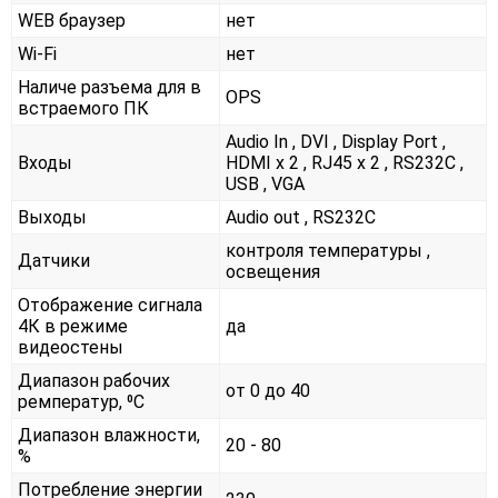
WEB браузер
нет
Wi-Fi
нет
Наличе разъема для в
OPS
встраемого ПК
Audio In , DVI , Display Port ,
Входы
HDMI x 2 , RJ45 x 2 , RS232С ,
USB , VGA
Выходы
Audio out , RS232С
контроля температуры ,
Датчики
освещения
Отображение сигнала
4К в режиме
да
видеостены
Диапазон рабочих
от 0 до 40
ремператур, ⁰С
Диапазон влажности,
20 - 80
%
Потребление энергии