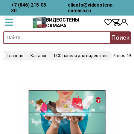
+7 (846) 215-05-
clients@videostena-
30
samara.ru
ВИДЕОСТЕНЫ
САМАРА
Поиск
Главная
Каталог
LCD панели для видеостен
Philips 49