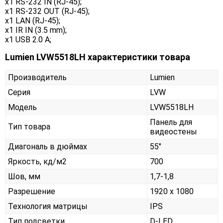
х1 RS-232 IN (RJ-45);
x1 RS-232 OUT (RJ-45);
x1 LAN (RJ-45);
x1 IR IN (3.5 mm);
x1 USB 2.0 A;
Lumien LVW5518LH характеристики товара
Производитель
Lumien
Серия
LVW
Модель
LVW5518LH
Панель для
Тип товара
видеостены
Диагональ в дюймах
55"
Яркость, кд/м2
700
Шов, мм
1,7-1,8
Разрешение
1920 x 1080
Технология матрицы
IPS
Тип подсветки
D-LED