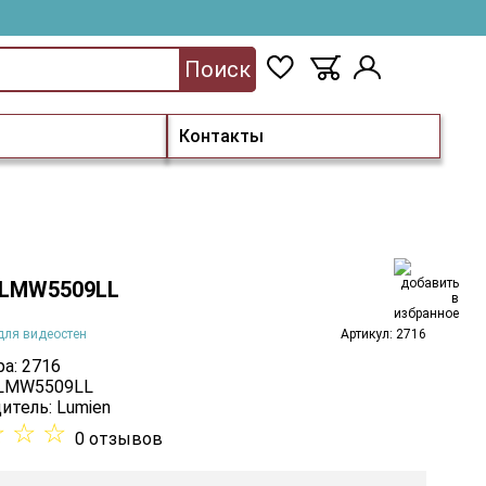
Поиск
Контакты
 LMW5509LL
для видеостен
Артикул: 2716
а: 2716
 LMW5509LL
итель:
Lumien
☆
☆
☆
0 отзывов