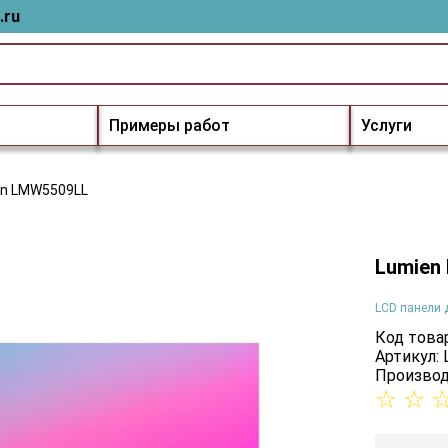
.ru
Примеры работ
Услуги
en LMW5509LL
Lumien
LCD панели 
Код товар
Артикул:
Производ
☆
☆