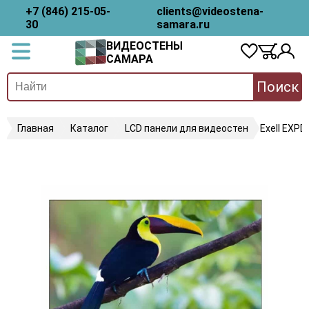
+7 (846) 215-05-
clients@videostena-
30
samara.ru
ВИДЕОСТЕНЫ
САМАРА
Поиск
Главная
Каталог
LCD панели для видеостен
Exell EXP