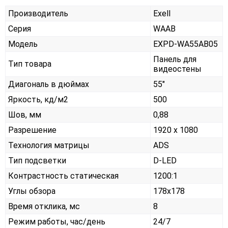
Производитель
Exell
Серия
WAAB
Модель
EXPD-WA55AB05
Панель для
Тип товара
видеостены
Диагональ в дюймах
55"
Яркость, кд/м2
500
Шов, мм
0,88
Разрешение
1920 x 1080
Технология матрицы
ADS
Тип подсветки
D-LED
Контрастность статическая
1200:1
Углы обзора
178x178
Время отклика, мс
8
Режим работы, час/день
24/7