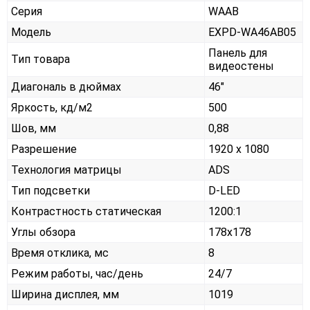
Серия
WAAB
Модель
EXPD-WA46AB05
Панель для
Тип товара
видеостены
Диагональ в дюймах
46"
Яркость, кд/м2
500
Шов, мм
0,88
Разрешение
1920 x 1080
Технология матрицы
ADS
Тип подсветки
D-LED
Контрастность статическая
1200:1
Углы обзора
178x178
Время отклика, мс
8
Режим работы, час/день
24/7
Ширина дисплея, мм
1019