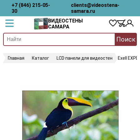
+7 (846) 215-05-
clients@videostena-
30
samara.ru
ВИДЕОСТЕНЫ
САМАРА
Поиск
Главная
Каталог
LCD панели для видеостен
Exell EXP