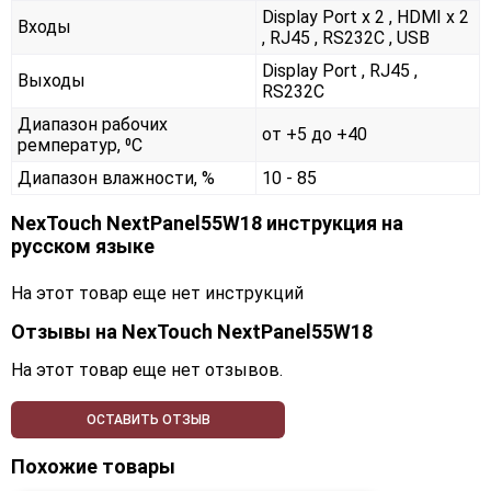
Display Port x 2 , HDMI x 2
Входы
, RJ45 , RS232С , USB
Display Port , RJ45 ,
Выходы
RS232С
Диапазон рабочих
от +5 до +40
ремператур, ⁰С
Диапазон влажности, %
10 - 85
NexTouch NextPanel55W18 инструкция на
русском языке
На этот товар еще нет инструкций
Отзывы на
NexTouch NextPanel55W18
На этот товар еще нет отзывов.
ОСТАВИТЬ ОТЗЫВ
Похожие товары