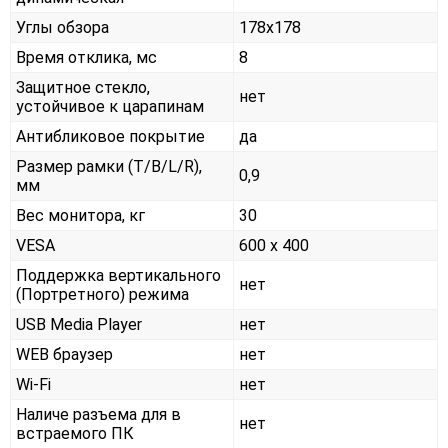
Углы обзора
178x178
Время отклика, мс
8
Защитное стекло,
нет
устойчивое к царапинам
Антибликовое покрытие
да
Размер рамки (T/B/L/R),
0,9
мм
Вес монитора, кг
30
VESA
600 x 400
Поддержка вертикального
нет
(Портретного) режима
USB Media Player
нет
WEB браузер
нет
Wi-Fi
нет
Наличе разъема для в
нет
встраемого ПК