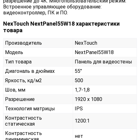
разрешение до 4К. Многопользовательский режим.
Встроенное управляющее оборудование:
видеоконтроллер, ПК и ПО.
NexTouch NextPanel55W18 характеристики
товара
Производитель
NexTouch
Модель
NextPanel55W18
Тип товара
Панель для видеостены
Диагональ в дюймах
55"
Яркость, кд/м2
500
Шов, мм
1,7-1,8
Разрешение
1920 x 1080
Технология матрицы
IPS
Контрастность
1200:1
статическая
Контрастность
нет
динамическая