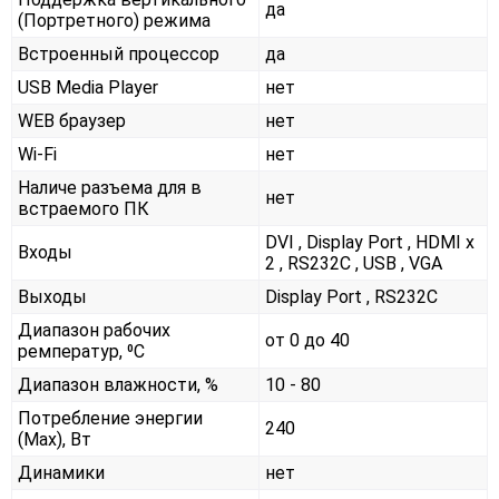
да
(Портретного) режима
Встроенный процессор
да
USB Media Player
нет
WEB браузер
нет
Wi-Fi
нет
Наличе разъема для в
нет
встраемого ПК
DVI , Display Port , HDMI x
Входы
2 , RS232С , USB , VGA
Выходы
Display Port , RS232С
Диапазон рабочих
от 0 до 40
ремператур, ⁰С
Диапазон влажности, %
10 - 80
Потребление энергии
240
(Max), Вт
Динамики
нет