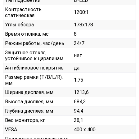
Тип подсветки
D-LED
Контрастность
1200:1
статическая
Углы обзора
178x178
Время отклика, мс
8
Режим работы, час/день
24/7
Защитное стекло,
нет
устойчивое к царапинам
Антибликовое покрытие
да
Размер рамки (T/B/L/R),
1,75
мм
Ширина дисплея, мм
1213,6
Высота дисплея, мм
684,3
Глубина дисплея, мм
94,4
Вес монитора, кг
28,1
VESA
400 x 400
Поддержка вертикального