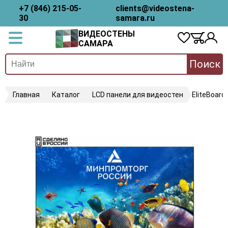
+7 (846) 215-05-
clients@videostena-
30
samara.ru
ВИДЕОСТЕНЫ
САМАРА
Поиск
Главная
Каталог
LCD панели для видеостен
EliteBoard