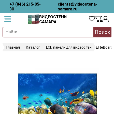
+7 (846) 215-05-
clients@videostena-
30
samara.ru
ВИДЕОСТЕНЫ
САМАРА
Поиск
Главная
Каталог
LCD панели для видеостен
EliteBoard