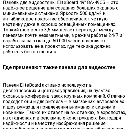
Панель для видеостены EliteBoard 49" BA-49C5 — это
надёжное решение для создания больших экранов с
минимальными стыками. Яркость 500 кд/м² и
антибликовое покрытие обеспечивают чёткую
картинку даже в хорошо освещённых помещениях.
Тонкий шов всего 3,5 мм делает переходы между
панелями почти незаметными, а режим работы 24/7 и
наработка на отказ до 60 000 часов позволяют
использовать её в проектах, где техника должна
работать без остановок.
Где применяют такие панели для видеостен
Панели EliteBoard активно используют в
диспетчерских и центрах управления, на пультах
охраны, в конференц-залах крупных компаний. Отлично
подходят они и для ритейла — в магазинах, автосалонах
и шоу-румах для привлечения внимания к акциям и
новинкам. Также их ставят на выставках, в аэропортах,
на стадионах и в рекламных конструкциях. Благодаря
надёжности и качеству изображения решение
востребовано в корпоративном секторе, образовании,