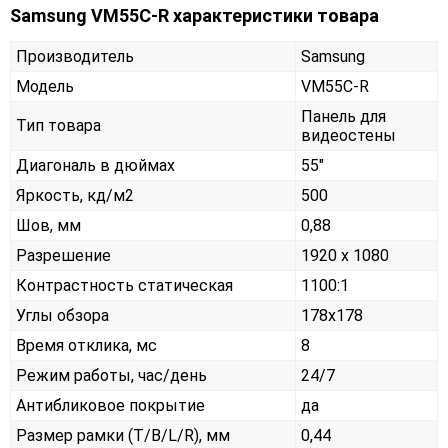
Samsung VM55C-R характеристики товара
Производитель
Samsung
Модель
VM55C-R
Панель для
Тип товара
видеостены
Диагональ в дюймах
55"
Яркость, кд/м2
500
Шов, мм
0,88
Разрешение
1920 x 1080
Контрастность статическая
1100:1
Углы обзора
178x178
Время отклика, мс
8
Режим работы, час/день
24/7
Антибликовое покрытие
да
Размер рамки (T/B/L/R), мм
0,44