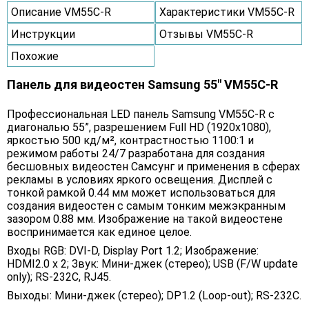
Описание VM55C-R
Характеристики VM55C-R
Инструкции
Отзывы VM55C-R
Похожие
Панель для видеостен Samsung 55" VM55C-R
Профессиональная LED панель Samsung VM55C-R с
диагональю 55”, разрешением Full HD (1920x1080),
яркостью 500 кд/м², контрастностью 1100:1 и
режимом работы 24/7 разработана для создания
бесшовных видеостен Самсунг и применения в сферах
рекламы в условиях яркого освещения. Дисплей с
тонкой рамкой 0.44 мм может использоваться для
создания видеостен с самым тонким межэкранным
зазором 0.88 мм. Изображение на такой видеостене
воспринимается как единое целое.
Входы RGB: DVI-D, Display Port 1.2; Изображение:
HDMI2.0 x 2; Звук: Мини-джек (стерео); USB (F/W update
only); RS-232C, RJ45.
Выходы: Мини-джек (стерео); DP1.2 (Loop-out); RS-232C.