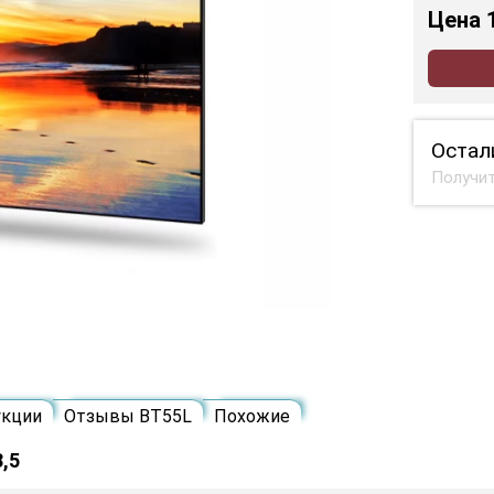
Цена
Остал
Получит
укции
Отзывы BT55L
Похожие
,5