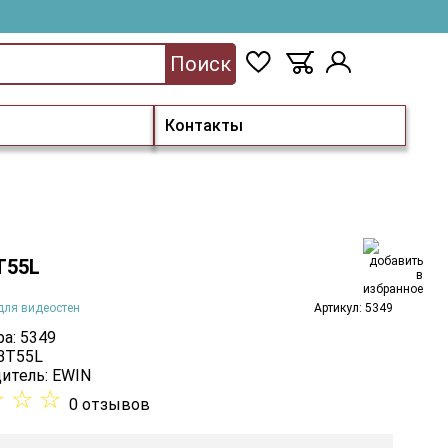
Поиск
Контакты
T55L
для видеостен
Артикул: 5349
а: 5349
 BT55L
итель:
EWIN
☆
☆
☆
0 отзывов