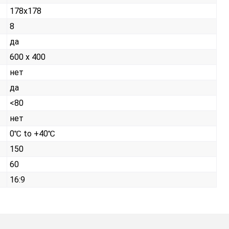
178x178
8
да
600 x 400
нет
да
<80
нет
0℃ to +40℃
150
60
16:9