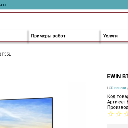
.ru
Примеры работ
Услуги
BT55L
EWIN B
LCD панели 
Код товар
Артикул:
Производ
☆
☆