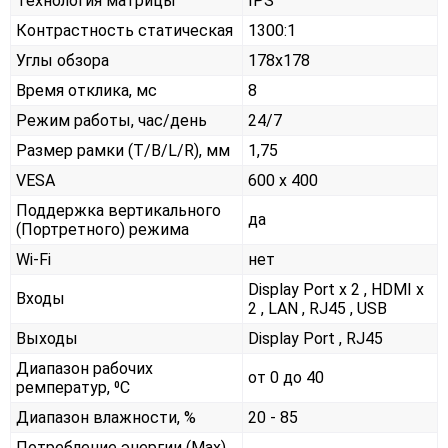
Технология матрицы
IPS
Контрастность статическая
1300:1
Углы обзора
178x178
Время отклика, мс
8
Режим работы, час/день
24/7
Размер рамки (T/B/L/R), мм
1,75
VESA
600 x 400
Поддержка вертикального
да
(Портретного) режима
Wi-Fi
нет
Display Port x 2 , HDMI x
Входы
2 , LAN , RJ45 , USB
Выходы
Display Port , RJ45
Диапазон рабочих
от 0 до 40
ремператур, ⁰С
Диапазон влажности, %
20 - 85
Потребление энергии (Max),