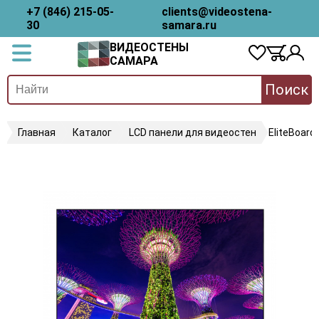
+7 (846) 215-05-
clients@videostena-
30
samara.ru
ВИДЕОСТЕНЫ
САМАРА
Поиск
Главная
Каталог
LCD панели для видеостен
EliteBoard