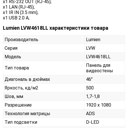
x1 RS-232 OUT (RJ-45);
x1 LAN (RJ-45);
x1 IR IN (3.5 mm);
x1 USB 2.0 A;
Lumien LVW4618LL характеристики товара
Производитель
Lumien
Серия
LVW
Модель
LVW4618LL
Панель для
Тип товара
видеостены
Диагональ в дюймах
46"
Яркость, кд/м2
500
Шов, мм
1,7-1,8
Разрешение
1920 x 1080
Технология матрицы
ADS
Тип подсветки
D-LED