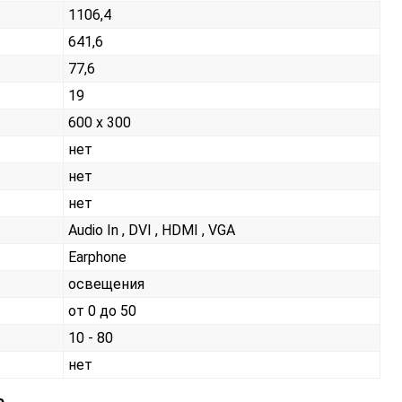
1106,4
641,6
77,6
19
600 х 300
нет
нет
нет
Audio In , DVI , HDMI , VGA
Earphone
освещения
от 0 до 50
10 - 80
нет
е