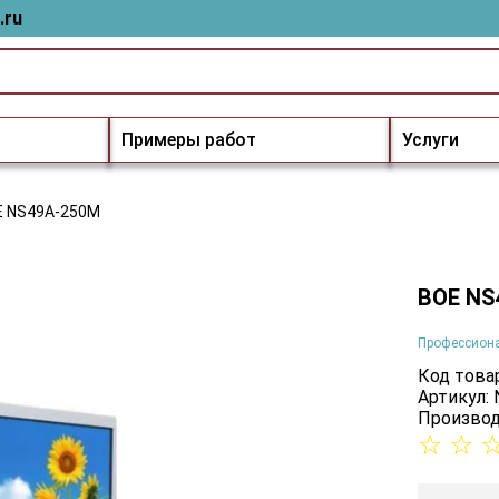
.ru
Примеры работ
Услуги
E NS49A-250M
BOE NS
Профессион
Код товар
Артикул:
Производ
☆
☆