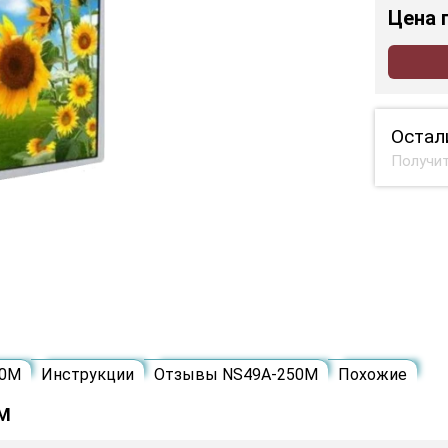
Цена
Остал
Получит
50M
Инструкции
Отзывы NS49A-250M
Похожие
0M