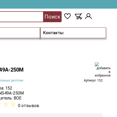
Поиск
Контакты
49A-250M
альные дисплеи
Артикул: 152
а: 152
 NS49A-250M
итель:
BOE
☆
☆
☆
0 отзывов