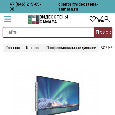
+7 (846) 215-05-
clients@videostena-
30
samara.ru
ВИДЕОСТЕНЫ
САМАРА
Поиск
Главная
Каталог
Профессиональные дисплеи
BOE NF3