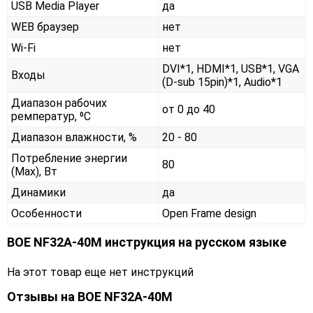
USB Media Player
да
WEB браузер
нет
Wi-Fi
нет
DVI*1, HDMI*1, USB*1, VGA
Входы
(D-sub 15pin)*1, Audio*1
Диапазон рабочих
от 0 до 40
ремператур, ⁰С
Диапазон влажности, %
20 - 80
Потребление энергии
80
(Max), Вт
Динамики
да
Особенности
Open Frame design
BOE NF32A-40M инструкция на русском языке
На этот товар еще нет инструкций
Отзывы на
BOE NF32A-40M