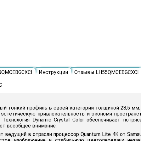
55QMCEBGCXCI
Инструкции
Отзывы LH55QMCEBGCXCI
C
ый тонкий профиль в своей категории толщиной 28,5 мм.
стетическую привлекательность и экономя пространство.
 Технология Dynamic Crystal Color обеспечивает потр
чет всеобщее внимание.
жит ведущий в отрасли процессор Quantum Lite 4K от Sam
истое изображение и стабильную цветопередачу незав