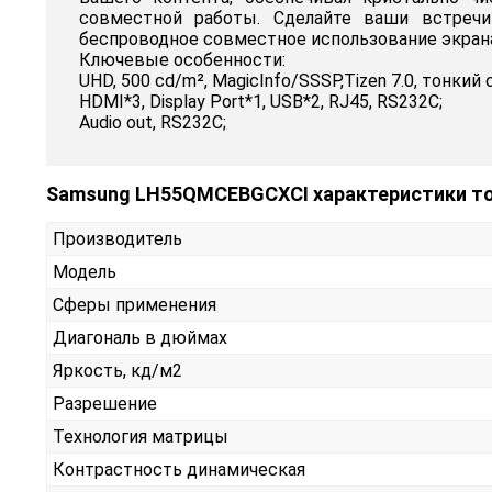
совместной работы. Сделайте ваши встреч
беспроводное совместное использование экрана
Ключевые особенности:
UHD, 500 cd/m², MagicInfo/SSSP,Tizen 7.0, тонкий
HDMI*3, Display Port*1, USB*2, RJ45, RS232С;
Audio out, RS232С;
Samsung LH55QMCEBGCXCI характеристики т
Производитель
Модель
Сферы применения
Диагональ в дюймах
Яркость, кд/м2
Разрешение
Технология матрицы
Контрастность динамическая