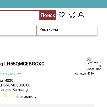
Поиск
Контакты
g LH55QMCEBGCXCI
альные дисплеи
Артикул: 4039
а: 4039
 LH55QMCEBGCXCI
итель:
Samsung
☆
☆
☆
0 отзывов