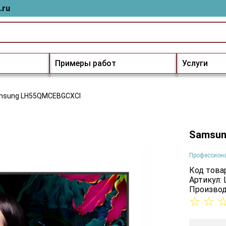
.ru
Примеры работ
Услуги
msung LH55QMCEBGCXCI
Samsun
Профессион
Код товар
Артикул:
Производ
☆
☆