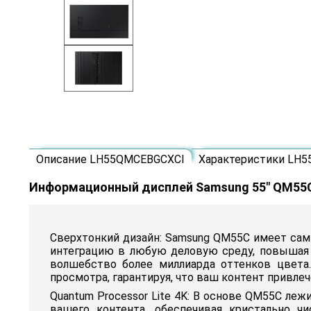
Описание LH55QMCEBGCXCI
Характеристики LH
Информационный дисплей Samsung 55" QM55
Сверхтонкий дизайн: Samsung QM55C имеет сам
интеграцию в любую деловую среду, повышая э
волшебство более миллиарда оттенков цвета.
просмотра, гарантируя, что ваш контент привле
Quantum Processor Lite 4K: В основе QM55C ле
вашего контента, обеспечивая кристально ч