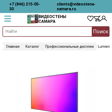
+7 (846) 215-05-
clients@videostena-
30
samara.ru
ВИДЕОСТЕНЫ
САМАРА
Поиск
Главная
Каталог
Профессиональные дисплеи
Lumien 