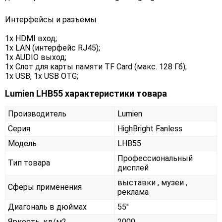
Интерфейсы и разъемы
1x HDMI вход;
1x LAN (интерфейс RJ45);
1x AUDIO выход;
1x Слот для карты памяти TF Card (макс. 128 Гб);
1x USB, 1x USB OTG;
Lumien LHB55 характеристики товара
Производитель
Lumien
Серия
HighBright Fanless
Модель
LHB55
Профессиональный
Тип товара
дисплей
выставки , музеи ,
Сферы применения
реклама
Диагональ в дюймах
55"
Яркость, кд/м2
2000