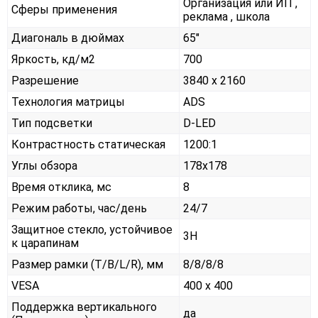
Организация или ИП ,
Сферы применения
реклама , школа
Диагональ в дюймах
65"
Яркость, кд/м2
700
Разрешение
3840 x 2160
Технология матрицы
ADS
Тип подсветки
D-LED
Контрастность статическая
1200:1
Углы обзора
178x178
Время отклика, мс
8
Режим работы, час/день
24/7
Защитное стекло, устойчивое
3H
к царапинам
Размер рамки (T/B/L/R), мм
8/8/8/8
VESA
400 x 400
Поддержка вертикального
да