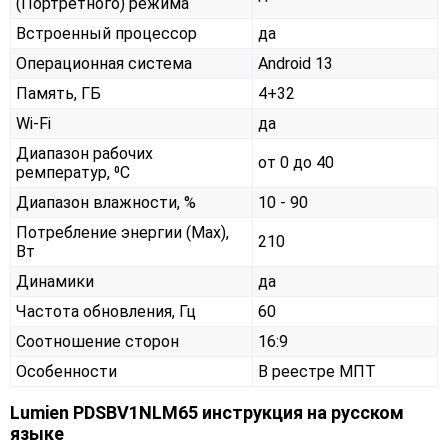
(Портретного) режима
Встроенный процессор
да
Операционная система
Android 13
Память, ГБ
4+32
Wi-Fi
да
Диапазон рабочих
от 0 до 40
ремператур, ⁰С
Диапазон влажности, %
10 - 90
Потребление энергии (Max),
210
Вт
Динамики
да
Частота обновления, Гц
60
Соотношение сторон
16:9
Особенности
В реестре МПТ
Lumien PDSBV1NLM65 инструкция на русском
языке