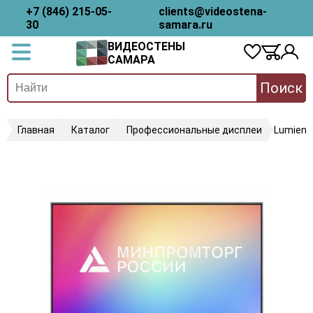
+7 (846) 215-05-
clients@videostena-
30
samara.ru
ВИДЕОСТЕНЫ
САМАРА
Поиск
Главная
Каталог
Профессиональные дисплеи
Lumien