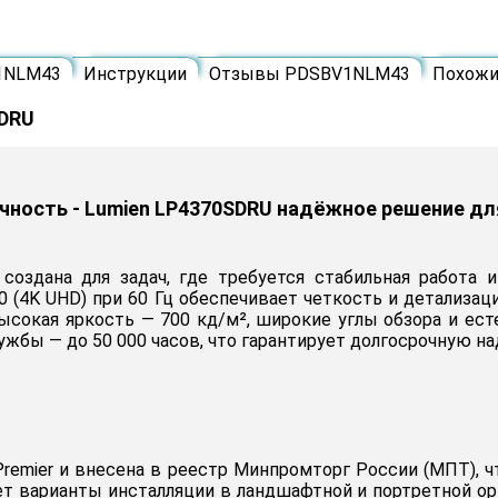
1NLM43
Инструкции
Отзывы PDSBV1NLM43
Похож
SDRU
чность - Lumien LP4370SDRU надёжное решение дл
создана для задач, где требуется стабильная работа и
(4K UHD) при 60 Гц обеспечивает четкость и детализац
ысокая яркость — 700 кд/м², широкие углы обзора и ест
ужбы — до 50 000 часов, что гарантирует долгосрочную н
Premier и внесена в реестр Минпромторг России (МПТ), 
т варианты инсталляции в ландшафтной и портретной ор