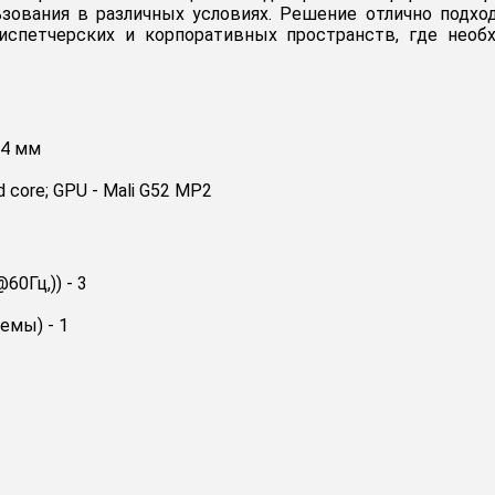
ования в различных условиях. Решение отлично подхо
испетчерских и корпоративных пространств, где необ
.4 мм
ore; GPU - Mali G52 MP2
0Гц,)) - 3
емы) - 1