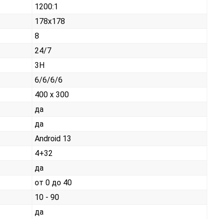
1200:1
178x178
8
24/7
3H
6/6/6/6
400 x 300
да
да
Android 13
4+32
да
от 0 до 40
10 - 90
да