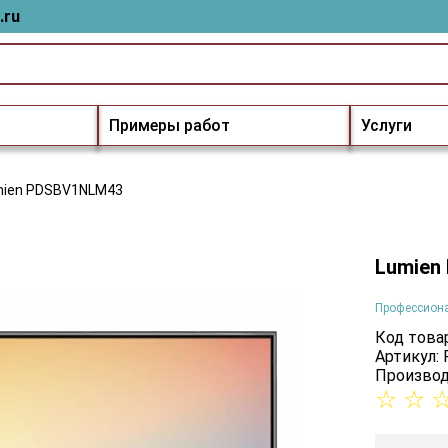
.ru
Примеры работ
Услуги
mien PDSBV1NLM43
Lumien
Профессион
Код товар
Артикул:
Производ
☆
☆