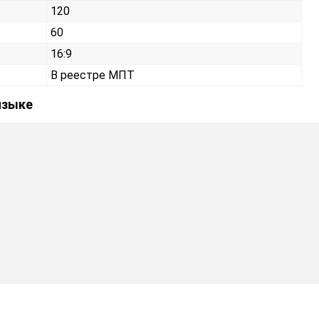
120
60
16:9
В реестре МПТ
языке