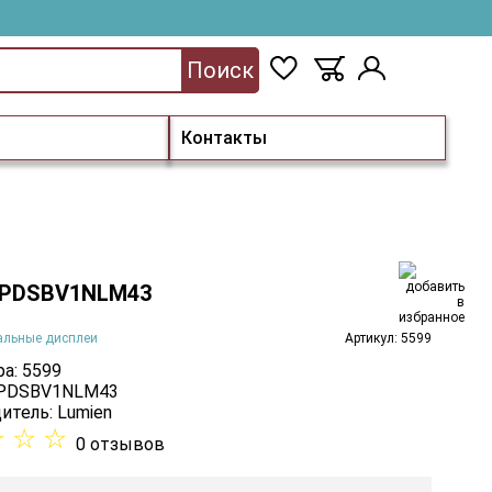
Поиск
Контакты
 PDSBV1NLM43
альные дисплеи
Артикул: 5599
а: 5599
 PDSBV1NLM43
итель:
Lumien
☆
☆
☆
0 отзывов