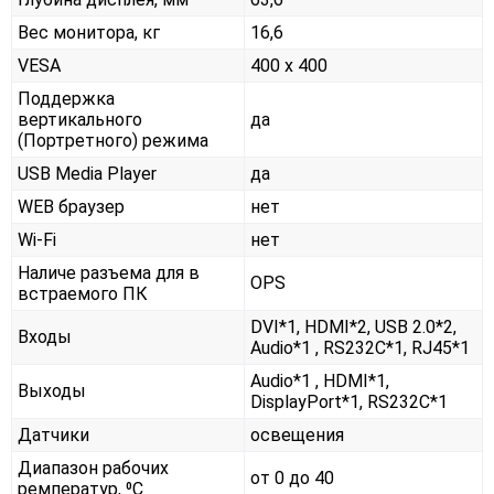
Вес монитора, кг
16,6
VESA
400 x 400
Поддержка
вертикального
да
(Портретного) режима
USB Media Player
да
WEB браузер
нет
Wi-Fi
нет
Наличе разъема для в
OPS
встраемого ПК
DVI*1, HDMI*2, USB 2.0*2,
Входы
Audio*1 , RS232С*1, RJ45*1
Audio*1 , HDMI*1,
Выходы
DisplayPort*1, RS232С*1
Датчики
освещения
Диапазон рабочих
от 0 до 40
ремператур, ⁰С