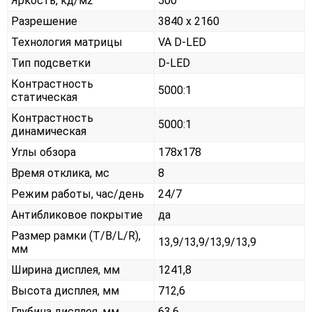
Яркость, кд/м2
500
Разрешение
3840 x 2160
Технология матрицы
VA D-LED
Тип подсветки
D-LED
Контрастность
5000:1
статическая
Контрастность
5000:1
динамическая
Углы обзора
178x178
Время отклика, мс
8
Режим работы, час/день
24/7
Антибликовое покрытие
да
Размер рамки (T/B/L/R),
13,9/13,9/13,9/13,9
мм
Ширина дисплея, мм
1241,8
Высота дисплея, мм
712,6
Глубина дисплея, мм
63,6