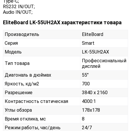
Type-C;
RS232 IN/OUT;
Audio IN/OUT;
EliteBoard LK-55UH2AX характеристики товара
Производитель
EliteBoard
Серия
Smart
Модель
LK-55UH2AX
Профессиональный
Тип товара
дисплей
Диагональ в дюймах
55"
Яркость, кд/м2
700
Разрешение
3840 x 2160
Контрастность статическая
4000:1
Углы обзора
178x178
Время отклика, мс
8
Режим работы, час/день
24/7