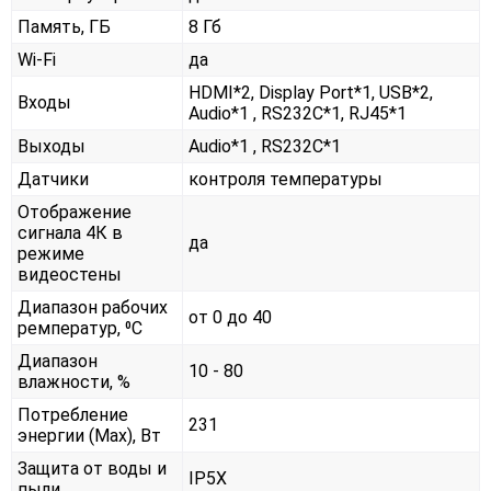
Память, ГБ
8 Гб
Wi-Fi
да
HDMI*2, Display Port*1, USB*2,
Входы
Audio*1 , RS232С*1, RJ45*1
Выходы
Audio*1 , RS232С*1
Датчики
контроля температуры
Отображение
сигнала 4К в
да
режиме
видеостены
Диапазон рабочих
от 0 до 40
ремператур, ⁰С
Диапазон
10 - 80
влажности, %
Потребление
231
энергии (Max), Вт
Защита от воды и
IP5X
пыли