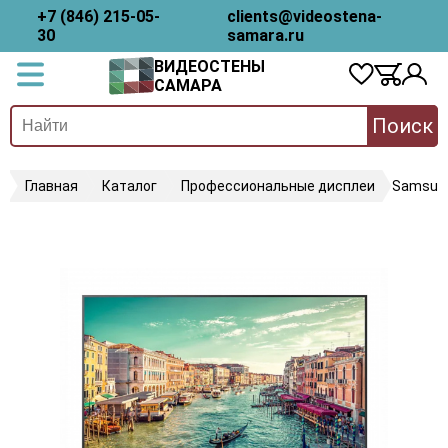
+7 (846) 215-05-
clients@videostena-
30
samara.ru
ВИДЕОСТЕНЫ
САМАРА
Поиск
Главная
Каталог
Профессиональные дисплеи
Samsun