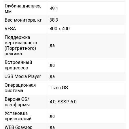
Глубина дисплея,
49,1
мм
Вес монитора, кг
38,3
VESA
400 x 400
Поддержка
вертикального
да
(Портретного)
режима
Встроенный
да
процессор
USB Media Player
да
Операционная
Tizen OS
система
Версия OS/
4.0, SSSP 6.0
платформы
Установка
да
приложений
WEB браузер
да