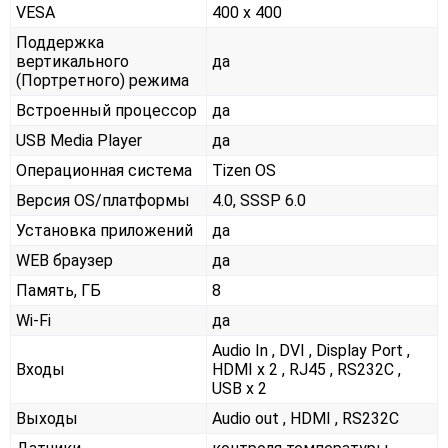
VESA
400 x 400
Поддержка
вертикального
да
(Портретного) режима
Встроенный процессор
да
USB Media Player
да
Операционная система
Tizen OS
Версия OS/платформы
4.0, SSSP 6.0
Установка приложений
да
WEB браузер
да
Память, ГБ
8
Wi-Fi
да
Audio In , DVI , Display Port ,
Входы
HDMI x 2 , RJ45 , RS232С ,
USB x 2
Выходы
Audio out , HDMI , RS232С