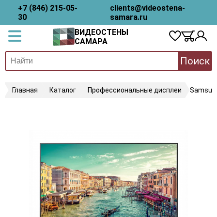
+7 (846) 215-05-
clients@videostena-
30
samara.ru
ВИДЕОСТЕНЫ
САМАРА
Поиск
Главная
Каталог
Профессиональные дисплеи
Samsun