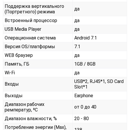
Поддержка вертикального
да
(Портретного) режима
Встроенный процессор
да
USB Media Player
да
Операционная система
Android 7.1
Версия OS/платформы
7.1
WEB браузер
да
Память, ГБ
1GB / 8GB
Wi-Fi
да
USB*2, RJ45*1, SD Card
Входы
Slot*1
Выходы
Earphone
Диапазон рабочих
от 0 до 40
ремператур, ⁰С
Диапазон влажности, %
20 - 80
Потребление энергии (Max),
138