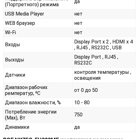
да
(Портретного) режима
USB Media Player
нет
WEB браузер
нет
Wi-Fi
нет
Display Port x 2 , HDMI x 4
Входы
, RJ45 , RS232С , USB
Display Port , RJ45 ,
Выходы
RS232С
контроля температуры ,
Датчики
освещения
Диапазон рабочих
от 0 до 50
ремператур, ⁰С
Диапазон влажности, %
10 - 80
Потребление энергии
750
(Max), Вт
Динамики
да