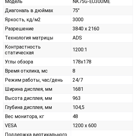
Модель
NK75G-EU300ME
Диагональ в дюймах
75"
Яркость, кд/м2
3000
Разрешение
3840 x 2160
Технология матрицы
ADS
Контрастность
1200:1
статическая
Углы обзора
178x178
Время отклика, мс
8
Режим работы, час/день
24/7
Ширина дисплея, мм
1681
Высота дисплея, мм
963
Глубина дисплея, мм
104,5
Вес монитора, кг
48
VESA
1200 х 600
Поддержка вертикального