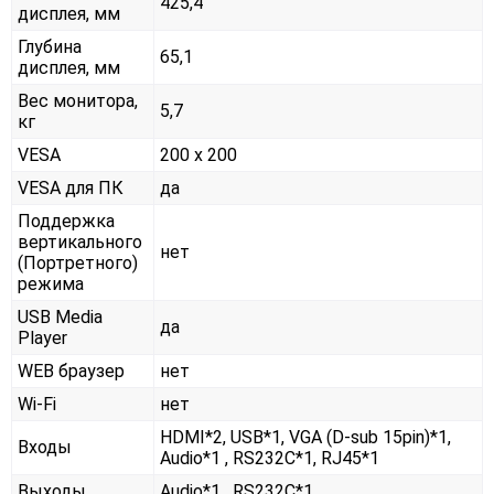
425,4
дисплея, мм
Глубина
65,1
дисплея, мм
Вес монитора,
5,7
кг
VESA
200 x 200
VESA для ПК
да
Поддержка
вертикального
нет
(Портретного)
режима
USB Media
да
Player
WEB браузер
нет
Wi-Fi
нет
HDMI*2, USB*1, VGA (D-sub 15pin)*1,
Входы
Audio*1 , RS232С*1, RJ45*1
Выходы
Audio*1 , RS232С*1