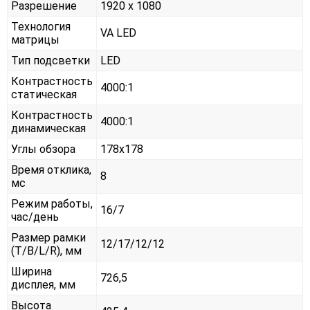
Разрешение
1920 x 1080
Технология
VA LED
матрицы
Тип подсветки
LED
Контрастность
4000:1
статическая
Контрастность
4000:1
динамическая
Углы обзора
178x178
Время отклика,
8
мс
Режим работы,
16/7
час/день
Размер рамки
12/17/12/12
(T/B/L/R), мм
Ширина
726,5
дисплея, мм
Высота