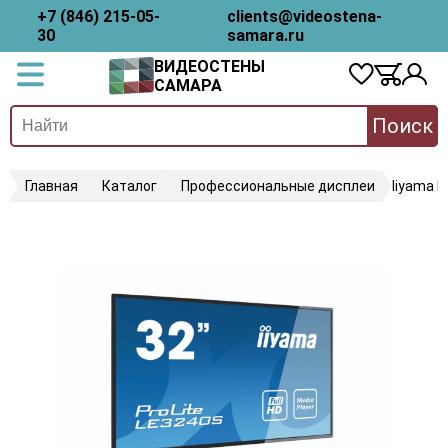
+7 (846) 215-05-
clients@videostena-
30
samara.ru
ВИДЕОСТЕНЫ
САМАРА
Поиск
Главная
Каталог
Профессиональные дисплеи
Iiyama 