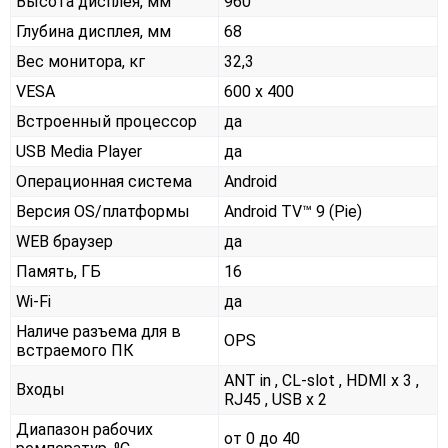
Высота дисплея, мм
960
Глубина дисплея, мм
68
Вес монитора, кг
32,3
VESA
600 x 400
Встроенный процессор
да
USB Media Player
да
Операционная система
Android
Версия OS/платформы
Android TV™ 9 (Pie)
WEB браузер
да
Память, ГБ
16
Wi-Fi
да
Наличе разъема для в
OPS
встраемого ПК
ANT in , CL-slot , HDMI x 3 ,
Входы
RJ45 , USB x 2
Диапазон рабочих
от 0 до 40