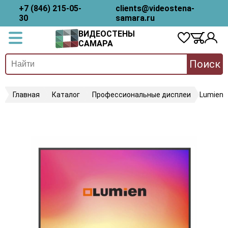
+7 (846) 215-05-
clients@videostena-
30
samara.ru
ВИДЕОСТЕНЫ
САМАРА
Поиск
Главная
Каталог
Профессиональные дисплеи
Lumien 