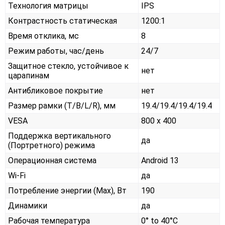
Технология матрицы
IPS
Контрастность статическая
1200:1
Время отклика, мс
8
Режим работы, час/день
24/7
Защитное стекло, устойчивое к
нет
царапинам
Антибликовое покрытие
нет
Размер рамки (T/B/L/R), мм
19.4/19.4/19.4/19.4
VESA
800 x 400
Поддержка вертикального
да
(Портретного) режима
Операционная система
Android 13
Wi-Fi
да
Потребление энергии (Max), Вт
190
Динамики
да
Рабочая температура
0° to 40°C