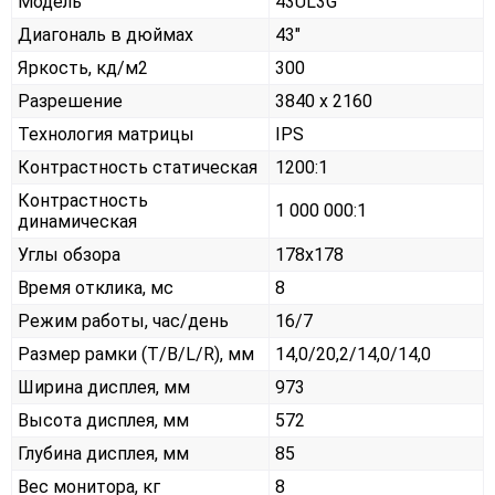
Модель
43UL3G
Диагональ в дюймах
43"
Яркость, кд/м2
300
Разрешение
3840 x 2160
Технология матрицы
IPS
Контрастность статическая
1200:1
Контрастность
1 000 000:1
динамическая
Углы обзора
178x178
Время отклика, мс
8
Режим работы, час/день
16/7
Размер рамки (T/B/L/R), мм
14,0/20,2/14,0/14,0
Ширина дисплея, мм
973
Высота дисплея, мм
572
Глубина дисплея, мм
85
Вес монитора, кг
8