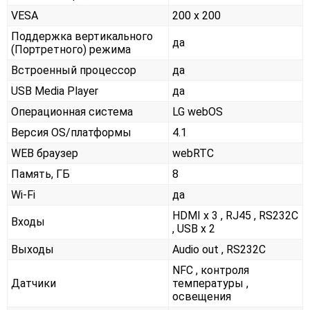
VESA
200 x 200
Поддержка вертикального
да
(Портретного) режима
Встроенный процессор
да
USB Media Player
да
Операционная система
LG webOS
Версия OS/платформы
4.1
WEB браузер
webRTC
Память, ГБ
8
Wi-Fi
да
HDMI x 3 , RJ45 , RS232С
Входы
, USB x 2
Выходы
Audio out , RS232С
NFC , контроля
Датчики
температуры ,
освещения