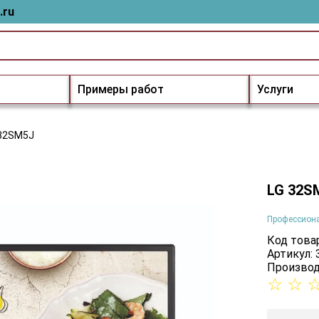
.ru
Примеры работ
Услуги
32SM5J
LG 32S
Профессион
Код товар
Артикул:
Производ
☆
☆