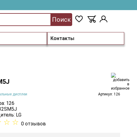
Поиск
Контакты
M5J
альные дисплеи
Артикул: 126
а: 126
 32SM5J
итель:
LG
☆
☆
☆
0 отзывов