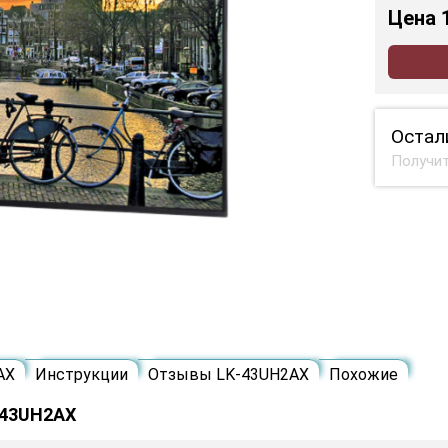
Цена
Остал
Получит
AX
Инструкции
Отзывы LK-43UH2AX
Похожие
-43UH2AX