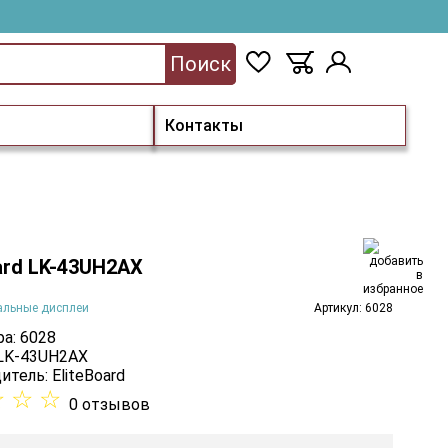
Поиск
Контакты
ard LK-43UH2AX
альные дисплеи
Артикул: 6028
а: 6028
 LK-43UH2AX
итель:
EliteBoard
☆
☆
☆
0 отзывов