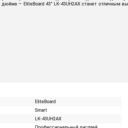
 дюйма — EliteBoard 43" LK-43UH2AX станет отличным в
EliteBoard
Smart
LK-43UH2AX
Профессиональный дисплей