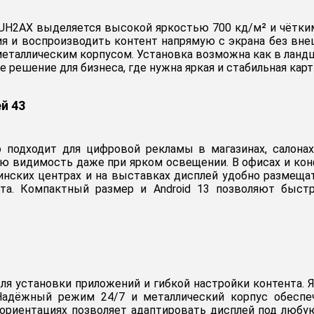
43UH2AX выделяется высокой яркостью 700 кд/м² и чётки
ия и воспроизводить контент напрямую с экрана без вне
металлическим корпусом. Установка возможна как в ландш
 решение для бизнеса, где нужна яркая и стабильная карт
й 43
подходит для цифровой рекламы в магазинах, салонах
ю видимость даже при ярком освещении. В офисах и кон
инских центрах и на выставках дисплей удобно размещат
та. Компактный размер и Android 13 позволяют быст
ля установки приложений и гибкой настройки контента. 
адёжный режим 24/7 и металлический корпус обеспе
ориентациях позволяет адаптировать дисплей под любую