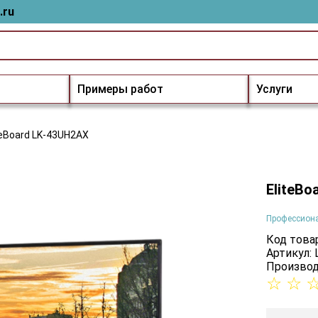
.ru
Примеры работ
Услуги
teBoard LK-43UH2AX
EliteBo
Профессион
Код товар
Артикул:
Производ
☆
☆