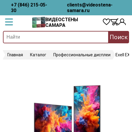
+7 (846) 215-05-
clients@videostena-
30
samara.ru
ВИДЕОСТЕНЫ
САМАРА
Поиск
Главная
Каталог
Профессиональные дисплеи
Exell E