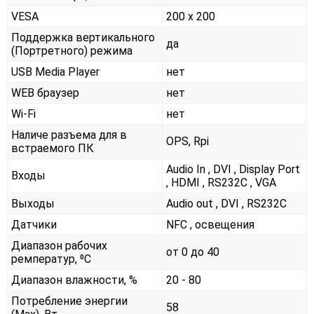
VESA
200 x 200
Поддержка вертикального
да
(Портретного) режима
USB Media Player
нет
WEB браузер
нет
Wi-Fi
нет
Наличе разъема для в
OPS, Rpi
встраемого ПК
Audio In , DVI , Display Port
Входы
, HDMI , RS232С , VGA
Выходы
Audio out , DVI , RS232С
Датчики
NFC , освещения
Диапазон рабочих
от 0 до 40
ремператур, ⁰С
Диапазон влажности, %
20 - 80
Потребление энергии
58