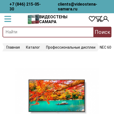
+7 (846) 215-05-
clients@videostena-
30
samara.ru
ВИДЕОСТЕНЫ
САМАРА
Поиск
Главная
Каталог
Профессиональные дисплеи
NEC 600