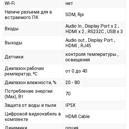
Wi-Fi
нет
Наличе разъема для в
SDM, Rpi
встраемого ПК
Audio In , Display Port x 2 ,
Входы
HDMI x 2 , RS232С , USB x 3
Audio out , Display Port ,
Выходы
HDMI , RJ45
контроля температуры ,
Датчики
освещения
Диапазон рабочих
от 0 до 40
ремператур, ⁰С
Диапазон влажности, %
20 - 80
Потребление энергии
70
(Max), Вт
Защита от воды и пыли
IP5X
Цифровой видеокабель в
HDMI Cable
комплекте
Динамики
опция