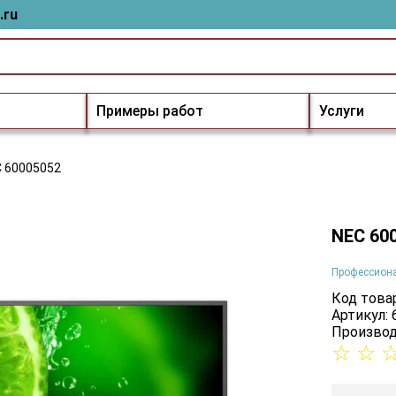
.ru
Примеры работ
Услуги
 60005052
NEC 60
Профессион
Код товар
Артикул:
Производ
☆
☆