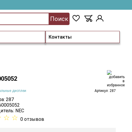
Поиск
Контакты
005052
альные дисплеи
Артикул: 287
а: 287
 60005052
итель:
NEC
☆
☆
☆
0 отзывов