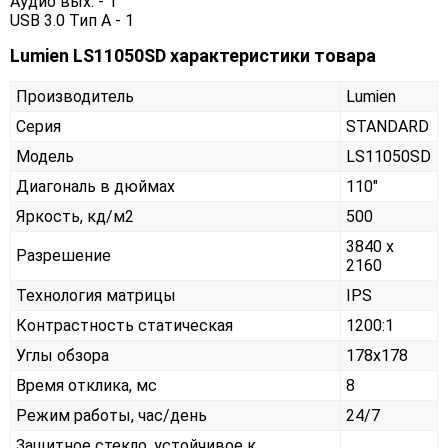
Аудио вых. - 1
USB 3.0 Тип А - 1
Lumien LS11050SD характеристики товара
Производитель
Lumien
Серия
STANDARD
Модель
LS11050SD
Диагональ в дюймах
110"
Яркость, кд/м2
500
3840 x
Разрешение
2160
Технология матрицы
IPS
Контрастность статическая
1200:1
Углы обзора
178x178
Время отклика, мс
8
Режим работы, час/день
24/7
Защитное стекло, устойчивое к