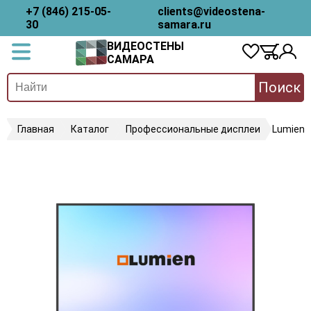
+7 (846) 215-05-
clients@videostena-
30
samara.ru
ВИДЕОСТЕНЫ
САМАРА
Поиск
Главная
Каталог
Профессиональные дисплеи
Lumien 