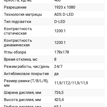
Яркость, кд/м2
400
Разрешение
1920 x 1080
Технология матрицы
ADS D-LED
Тип подсветки
D-LED
Контрастность
1200:1
статическая
Контрастность
1200:1
динамическая
Углы обзора
178x178
Время отклика, мс
8
Режим работы, час/день
24/7
Антибликовое покрытие
да
Размер рамки (T/B/L/R),
11,9/17,2/11,9/11,9
мм
Ширина дисплея, мм
726,5
Высота дисплея, мм
425,4
Глубина дисплея, мм
65,1