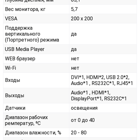
Вес монитора, кг
5,7
VESA
200 x 200
Поддержка
вертикального
да
(Портретного) режима
USB Media Player
да
WEB браузер
нет
Wi-Fi
нет
DVI*1, HDMI*2, USB 2.0*2,
Входы
Audio*1 , RS232С*1, RJ45*1
Audio*1 , HDMI*1,
Выходы
DisplayPort*1, RS232С*1
Датчики
освещения
Диапазон рабочих
от 0 до 40
ремператур, ⁰С
Диапазон влажности, %
20 - 80