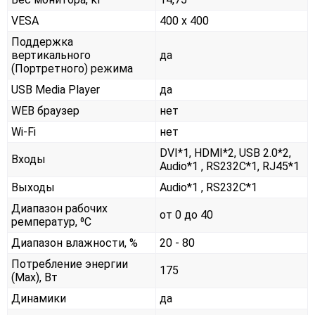
VESA
400 x 400
Поддержка
вертикального
да
(Портретного) режима
USB Media Player
да
WEB браузер
нет
Wi-Fi
нет
DVI*1, HDMI*2, USB 2.0*2,
Входы
Audio*1 , RS232С*1, RJ45*1
Выходы
Audio*1 , RS232С*1
Диапазон рабочих
от 0 до 40
ремператур, ⁰С
Диапазон влажности, %
20 - 80
Потребление энергии
175
(Max), Вт
Динамики
да