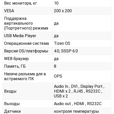
Вес монитора, кг
10
VESA
200 x 200
Поддержка
вертикального
да
(Портретного) режима
USB Media Player
да
Операционная система
Tizen OS
Версия OS/платформы
4.0, SSSP 6.0
WEB браузер
да
Память, ГБ
8
Наличе разъема для в
OPS
встраемого ПК
Audio In , DVI , Display Port ,
Входы
HDMI x 2 , RJ45 , RS232С ,
USB x 2
Выходы
Audio out , HDMI , RS232С
Датчики
контроля температуры