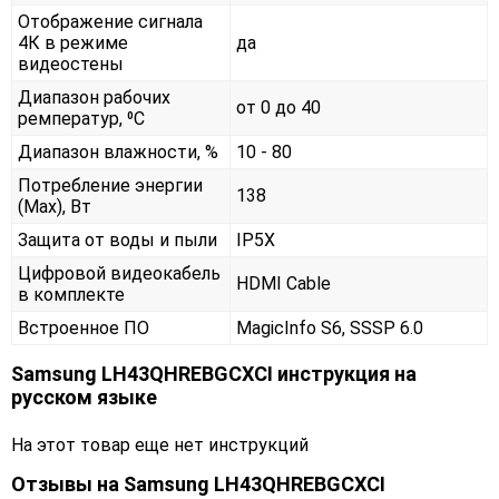
Отображение сигнала
4К в режиме
да
видеостены
Диапазон рабочих
от 0 до 40
ремператур, ⁰С
Диапазон влажности, %
10 - 80
Потребление энергии
138
(Max), Вт
Защита от воды и пыли
IP5X
Цифровой видеокабель
HDMI Cable
в комплекте
Встроенное ПО
MagicInfo S6, SSSP 6.0
Samsung LH43QHREBGCXCI инструкция на
русском языке
На этот товар еще нет инструкций
Отзывы на
Samsung LH43QHREBGCXCI