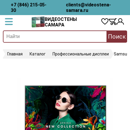
+7 (846) 215-05-
clients@videostena-
30
samara.ru
ВИДЕОСТЕНЫ
САМАРА
Поиск
Главная
Каталог
Профессиональные дисплеи
Samsun