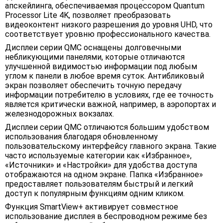
апскейлинга, обеспечиваемая процессором Quantum
Processor Lite 4K, позволяет преобразовать
видеоконтент низкого разрешения до уровня UHD, что
соответствует уровню профессионального качества.
Дисплеи серии QMC оснащены долговечными
небликующими панелями, которые отличаются
улучшенной видимостью информации под любым
углом к панели в любое время суток. Антибликовый
экран позволяет обеспечить точную передачу
информации потребителю в условиях, где ее точность
является критически важной, например, в аэропортах и
железнодорожных вокзалах.
Дисплеи серии QMC отличаются большим удобством
использования благодаря обновленному
пользовательскому интерфейсу главного экрана. Такие
часто используемые категории как «Избранное»,
«Источники» и «Настройки» для удобства доступа
отображаются на одном экране. Папка «Избранное»
предоставляет пользователям быстрый и легкий
доступ к популярным функциям одним кликом.
Функция SmartView+ активирует совместное
использование дисплея в беспроводном режиме без