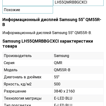
LH55QMRBBGCXCI
Похожие
Информационный дисплей Samsung 55" QM55R-
B
Информационный дисплей Samsung 55" QM55R-B.
Samsung LH55QMRBBGCXCI характеристики
товара
Производитель
Samsung
Серия
QMR
Модель
QM55R-B
Диагональ в дюймах
55"
Яркость, кд/м2
500
Разрешение
3840 x 2160
Технология матрицы
E-LED BLU
Тип подсветки
E-LED BLU