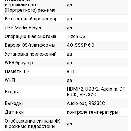
вертикального
да
(Портретного) режима
Встроенный процессор
да
USB Media Player
да
Операционная система
Tizen OS
Версия OS/платформы
4.0, SSSP 6.0
Установка приложений
да
WEB браузер
да
Память, ГБ
8 Гб
Wi-Fi
да
HDMI*2, USB*2, Audio In, DP,
Входы
RJ45, RS232С
Выходы
Audio out, RS232С
Датчики
контроля температуры
Отображение сигнала 4К
да
в режиме видеостены