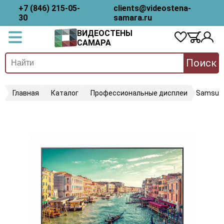
+7 (846) 215-05-
clients@videostena-
30
samara.ru
ВИДЕОСТЕНЫ
САМАРА
Поиск
Главная
Каталог
Профессиональные дисплеи
Samsun