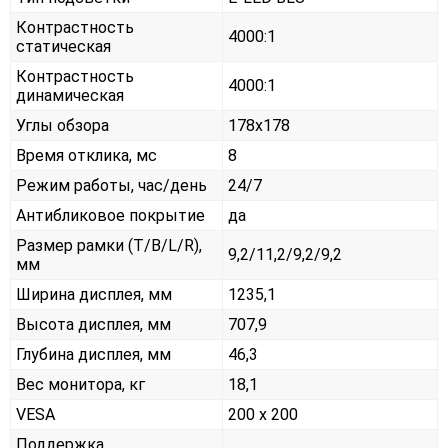
Контрастность
4000:1
статическая
Контрастность
4000:1
динамическая
Углы обзора
178x178
Время отклика, мс
8
Режим работы, час/день
24/7
Антибликовое покрытие
да
Размер рамки (T/B/L/R),
9,2/11,2/9,2/9,2
мм
Ширина дисплея, мм
1235,1
Высота дисплея, мм
707,9
Глубина дисплея, мм
46,3
Вес монитора, кг
18,1
VESA
200 x 200
Поддержка