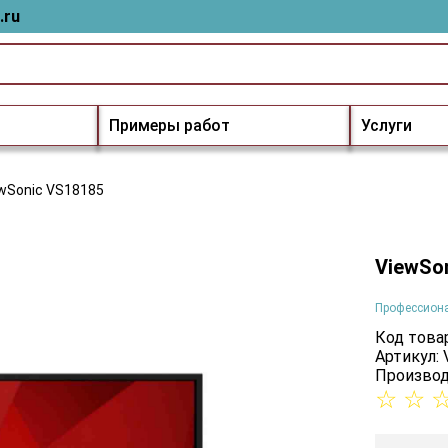
.ru
Примеры работ
Услуги
wSonic VS18185
ViewSo
Профессион
Код товар
Артикул:
Производ
☆
☆