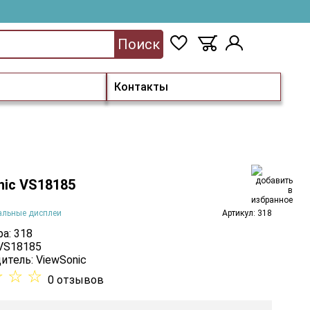
Поиск
Контакты
nic VS18185
альные дисплеи
Артикул: 318
а: 318
 VS18185
итель:
ViewSonic
☆
☆
☆
0 отзывов