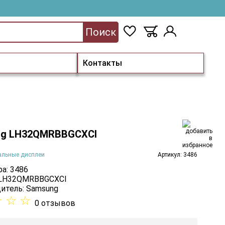
Поиск
Контакты
g LH32QMRBBGCXCI
альные дисплеи
Артикул: 3486
а: 3486
 LH32QMRBBGCXCI
итель:
Samsung
☆
☆
☆
0 отзывов