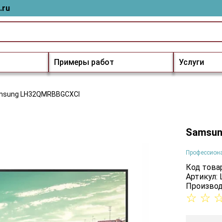
.ru
Примеры работ
Услуги
msung LH32QMRBBGCXCI
Samsun
Профессион
Код товар
Артикул:
Производ
☆
☆