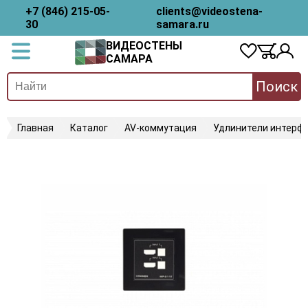
+7 (846) 215-05-
clients@videostena-
30
samara.ru
ВИДЕОСТЕНЫ
САМАРА
Поиск
Главная
Каталог
AV-коммутация
Удлинители интерфе