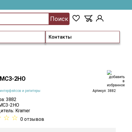
Поиск
Контакты
 MC3-2HO
интерфейсов и репитеры
Артикул: 3882
а: 3882
 MC3-2HO
итель:
Kramer
☆
☆
☆
0 отзывов