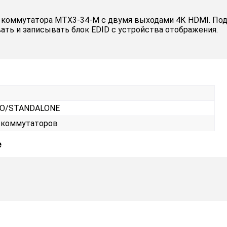
оммутатора MTX3-34-M c двумя выходами 4К HDMI. Подде
ать и записывать блок EDID с устройства отображения.
O/STANDALONE
 коммутаторов
е