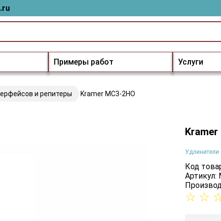
.ru
Примеры работ
Услуги
терфейсов и репитеры
Kramer MC3-2HO
Kramer
Удлинители 
Код товар
Артикул:
Производ
☆
☆