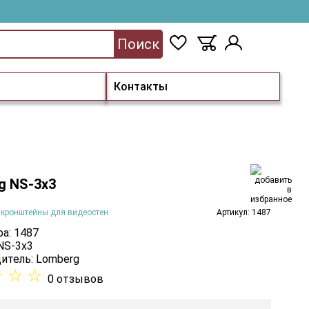
Поиск
Контакты
g NS-3х3
 кронштейны для видеостен
Артикул: 1487
а: 1487
NS-3х3
итель:
Lomberg
☆
☆
☆
0 отзывов