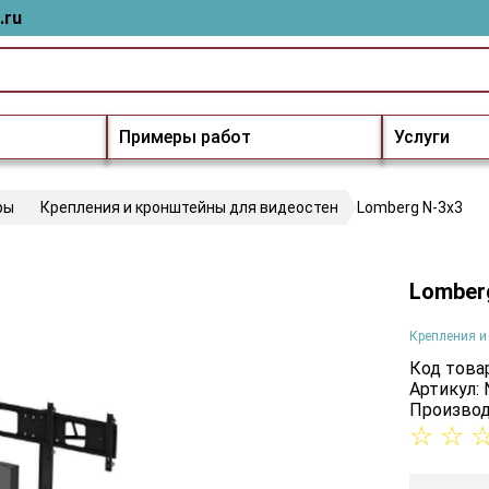
.ru
Примеры работ
Услуги
ры
Крепления и кронштейны для видеостен
Lomberg N-3х3
Lomber
Крепления и
Код товар
Артикул: 
Производ
☆
☆