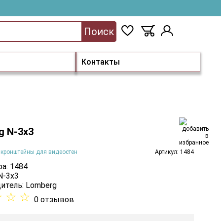
Поиск
Контакты
g N-3х3
 кронштейны для видеостен
Артикул: 1484
а: 1484
N-3х3
итель:
Lomberg
☆
☆
☆
0 отзывов