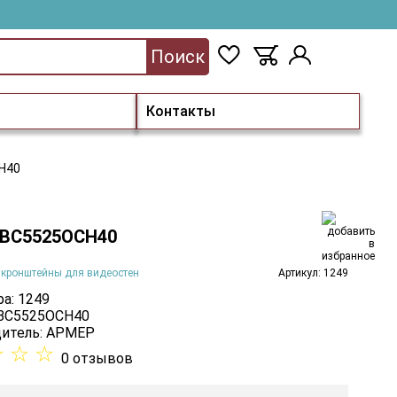
Поиск
Контакты
Н40
ВС5525ОСН40
 кронштейны для видеостен
Артикул: 1249
а: 1249
 ВС5525ОСН40
итель:
АРМЕР
☆
☆
☆
0 отзывов